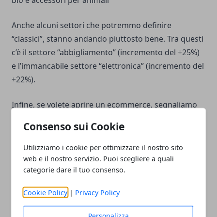
bio e accessori per animali
Anche alcuni settori che potremmo definire
“classici”, stanno andando piuttosto bene. Tra questi
c’è il settore “abbigliamento” (incremento del +25%)
e l’immancabile settore “elettronica” (incremento del
+22%).
Infine, se volete aprire un ecommerce, segnaliamo
ulteriori due settori che hanno registrato una
Consenso sui Cookie
notevole crescita e che crediamo possano regalare
grandi soddisfazioni. Stiamo parlando degli alimenti
Utilizziamo i cookie per ottimizzare il nostro sito
bio (+15% nell’ultimo anno) e degli accessori per
web e il nostro servizio. Puoi scegliere a quali
categorie dare il tuo consenso.
animali (+18%).
Cookie Policy
|
Privacy Policy
Scopri anche
come aprire un negozio di
abbigliamento online
.
Personalizza