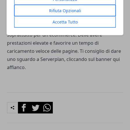
Rifiuta Opzionali
Scelta dell'hosting
Accetta Tutto
La scelta dell'hosting è terribilmente importante
soprattutto per un ecommerce. Deve avere
prestazioni elevate e favorire un tempo di
caricamento veloce delle pagine. Ti consiglio di dare
uno sguardo a Serverplan, cliccando sul banner qui
affianco.
Facebook
Twitter
Whatsapp