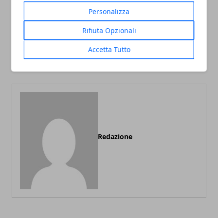
Personalizza
Rifiuta Opzionali
Articolo Precedente
Articolo Successivo
Accetta Tutto
Estate 2023: i trend fashion
Tutto ciò che c’è da sapere
da tenere d’occhio
sulle case prefabbricate
Redazione