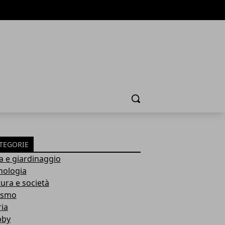
Cerca
TEGORIE
a e giardinaggio
nologia
tura e società
ismo
ria
bby