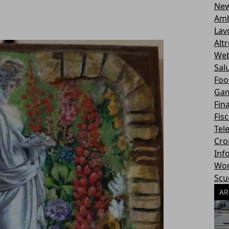
Ne
Amb
Lav
Alt
Web
Sal
Foo
Ga
Fin
Fisc
Tel
Cro
Inf
Wor
Scu
AR