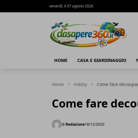
venerdì, il 07 agosto 2026
DaSapere360.it
HOME
CASA E GIARDINAGGIO
Home
Hobby
Come fare decoupa
Come fare dec
di
Redazione
18/12/2020