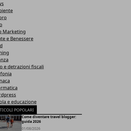
ws
iente
oro
ro
 Marketing
ute e Benessere
d
ming
anza
o e detrazioni fiscali
efonia
naca
ormatica
dpress
ola e educazione
TICOLI POPOLARI
Come diventare travel blogger:
guida 2026
01/08/2026