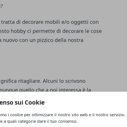
e?
 tratta di decorare mobili e/o oggetti con
questo hobby ci permette di decorare le cose
a nuovo con un pizzico della nostra
gnifica ritagliare. Alcuni lo scrivono
unque quello che a noi interessa è la
ù avanti.
enso sui Cookie
 Europa durante il Medioevo e il
amo i cookie per ottimizzare il nostro sito web e il nostro servizio.
re a quali categorie dare il tuo consenso.
ittoriana.