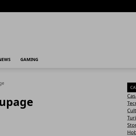
NEWS
GAMING
ge
CA
Cas
oupage
Tec
Cul
Tur
Sto
Ho