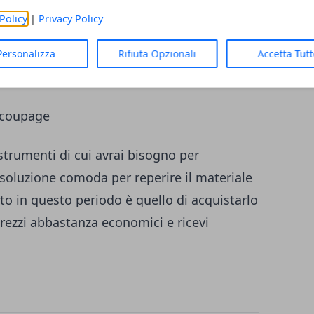
Policy
|
Privacy Policy
 personalizzati con il découpage si può
vuoi ottenere un risultato qualitativamente
Personalizza
Rifiuta Opzionali
Accetta Tut
o di carta di buona qualità.
decoupage
i strumenti di cui avrai bisogno per
soluzione comoda per reperire il materiale
to in questo periodo è quello di acquistarlo
rezzi abbastanza economici e ricevi