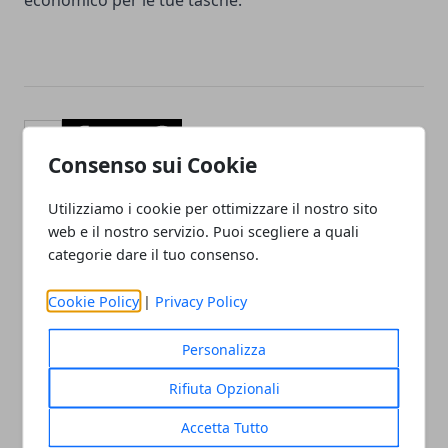
economico per le tue tasche.
Facebook
Twitter
Whatsapp
Consenso sui Cookie
Utilizziamo i cookie per ottimizzare il nostro sito
web e il nostro servizio. Puoi scegliere a quali
Articolo Precedente
Articolo Successivo
categorie dare il tuo consenso.
Pannelli solari termici,
Tre buone ragioni per
come funzionano?
installare barre ionizzanti
Cookie Policy
|
Privacy Policy
Caratteristiche e
sul luogo di lavoro
innovazione
Personalizza
Rifiuta Opzionali
Accetta Tutto