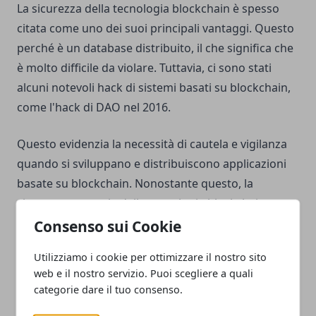
La sicurezza della tecnologia blockchain è spesso
citata come uno dei suoi principali vantaggi. Questo
perché è un database distribuito, il che significa che
è molto difficile da violare. Tuttavia, ci sono stati
alcuni notevoli hack di sistemi basati su blockchain,
come l'hack di DAO nel 2016.
Questo evidenzia la necessità di cautela e vigilanza
quando si sviluppano e distribuiscono applicazioni
basate su blockchain. Nonostante questo, la
sicurezza generale della tecnologia blockchain
rimane forte ed è probabile che diventerà ancora
Consenso sui Cookie
più sicura in futuro.
Utilizziamo i cookie per ottimizzare il nostro sito
web e il nostro servizio. Puoi scegliere a quali
Come la blockchain può cambiarci la vita?
categorie dare il tuo consenso.