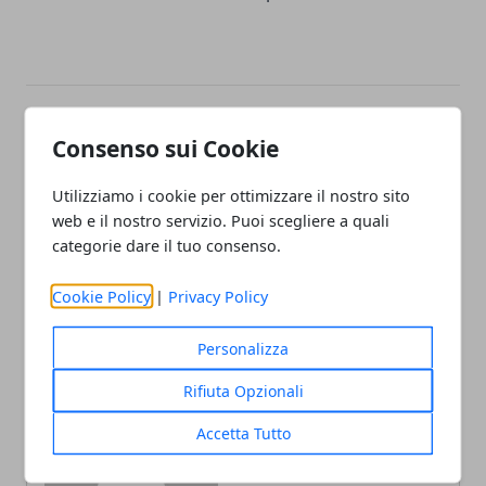
Facebook
Twitter
Whatsapp
Consenso sui Cookie
Utilizziamo i cookie per ottimizzare il nostro sito
web e il nostro servizio. Puoi scegliere a quali
categorie dare il tuo consenso.
Articolo Precedente
Articolo Successivo
SEOZoom cosa c'è da
Come fare il backup su
Cookie Policy
|
Privacy Policy
sapere in merito?
WordPress (e relativo
Restore) - tutti i metodi
Personalizza
Rifiuta Opzionali
Accetta Tutto