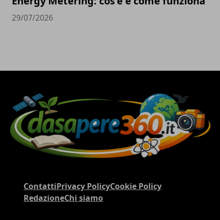
Energy Metering: cos'è e come funziona
29/07/2026
Contatti
Privacy Policy
Cookie Policy
Redazione
Chi siamo