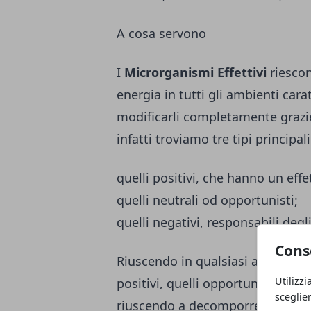
A cosa servono
I
Microrganismi Effettivi
riescon
energia in tutti gli ambienti cara
modificarli completamente grazie
infatti troviamo tre tipi principa
quelli positivi, che hanno un effe
quelli neutrali od opportunisti;
quelli negativi, responsabili degli
Cons
Riuscendo in qualsiasi ambiente v
Utilizzi
positivi, quelli opportunisti iniz
sceglie
riuscendo a decomporre le materi