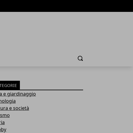
Cerca
TEGORIE
a e giardinaggio
nologia
tura e società
ismo
ria
bby