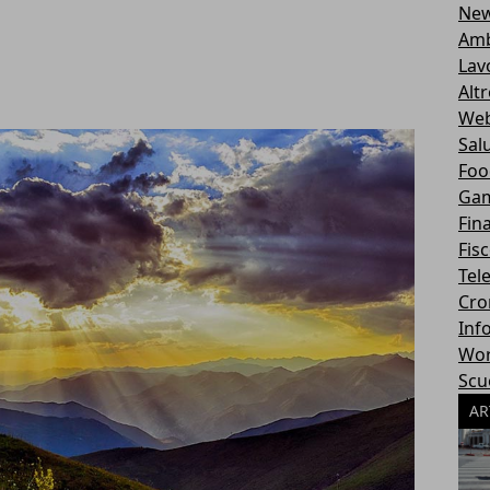
Ne
Amb
Lav
Alt
Web
Sal
Foo
Ga
Fin
Fisc
Tel
Cro
Inf
Wor
Scu
AR