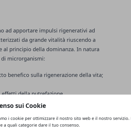
o ad apportare impulsi rigenerativi ad
tterizzati da grande vitalità riuscendo a
 al principio della dominanza. In natura
li di microrganismi:
tto benefico sulla rigenerazione della vita;
 effetti della putrefazione.
enso sui Cookie
itale a creare una prevalenza di batteri
amo i cookie per ottimizzare il nostro sito web e il nostro servizio.
ieranno a lavorare in sinergia con loro
re a quali categorie dare il tuo consenso.
e organiche ed influenzo le attività