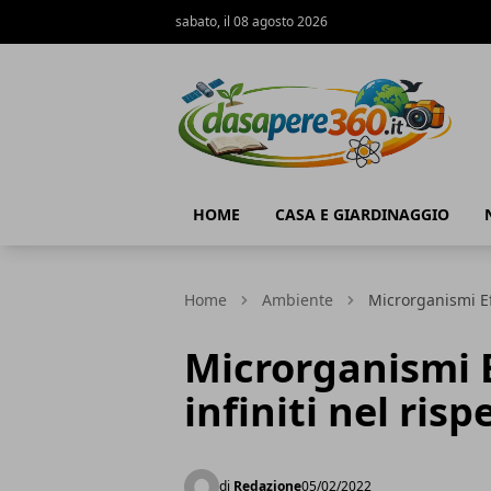
sabato, il 08 agosto 2026
DaSapere360.it
HOME
CASA E GIARDINAGGIO
Home
Ambiente
Microrganismi Effe
Microrganismi Ef
infiniti nel ris
di
Redazione
05/02/2022