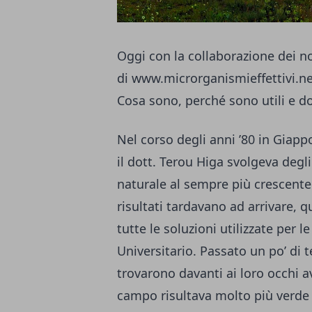
Oggi con la collaborazione dei no
di
www.microrganismieffettivi.n
Cosa sono, perché sono utili e d
Nel corso degli anni ’80 in Giapp
il dott. Terou Higa svolgeva degl
naturale al sempre più crescente u
risultati tardavano ad arrivare, q
tutte le soluzioni utilizzate per
Universitario. Passato un po’ di t
trovarono davanti ai loro occhi ave
campo risultava molto più verde e