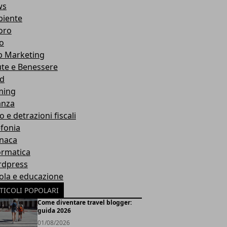
ws
iente
oro
ro
 Marketing
ute e Benessere
d
ming
anza
o e detrazioni fiscali
efonia
naca
ormatica
dpress
ola e educazione
TICOLI POPOLARI
Come diventare travel blogger:
guida 2026
01/08/2026