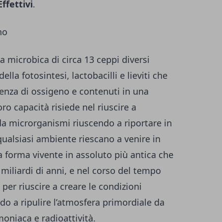
ffettivi
.
no
a microbica di circa 13 ceppi diversi
lla fotosintesi, lactobacilli e lieviti che
senza di ossigeno e contenuti in una
oro capacità risiede nel riuscire a
 da microrganismi riuscendo a riportare in
 qualsiasi ambiente riescano a venire in
a forma vivente in assoluto più antica che
 4 miliardi di anni, e nel corso del tempo
per riuscire a creare le condizioni
endo a ripulire l’atmosfera primordiale da
oniaca e radioattività.