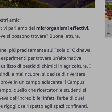
stri amici
et
vi parliamo dei
microrganismi effettivi
.
ove si possono trovare? Buona lettura.
one, più precisamente sull’isola di Okinawa,
i esperimenti per trovare un’alternativa
tilizzo di pesticidi chimici in agricoltura. I
uindi, a malincuore, si decise di riversare
 le prove in un campo adiacente il Campus
empo, quello che ricercatori e studenti si
va dell’incredibile: infatti l’erba di quel
 rigogliosa rispetto agli spazi confinanti.