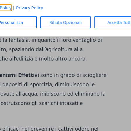
Policy
|
Privacy Policy
Personalizza
Rifiuta Opzionali
Accetta Tut
è la fantasia, in quanto il loro ventaglio di
to, spaziando dall’agricoltura alla
he all’edilizia e molto altro ancora.
nismi Effettivi
sono in grado di sciogliere
 depositi di sporcizia, diminuiscono le
dovute all’acqua, inibiscono ed eliminano la
ostruiscono gli scarichi intasati e
fficaci nel prevenire i cattivi odori, nel