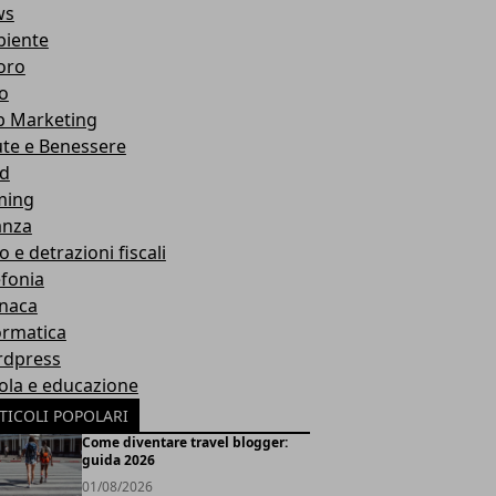
ws
iente
oro
ro
 Marketing
ute e Benessere
d
ming
anza
o e detrazioni fiscali
efonia
naca
ormatica
dpress
ola e educazione
TICOLI POPOLARI
Come diventare travel blogger:
guida 2026
01/08/2026