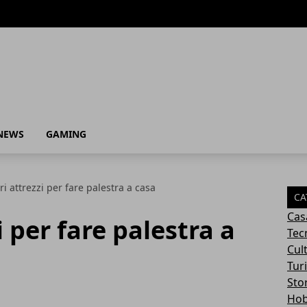
NEWS
GAMING
ri attrezzi per fare palestra a casa
CA
Cas
i per fare palestra a
Tec
Cul
Tur
Sto
Ho