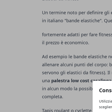
Un termine noto per definire gli e
in italiano "bande elastiche". Qu
fortemente adatti per fare fitnes
il prezzo è economico.
Ad esempio le bande elastiche n
allenare alcuni punti del corpo:
servono gli elastici da fitness
). I
una
palestra low cost casalinga
in alcun modo la possibilità di r
Cons
completa.
Utilizzi
sceglie
Tapis roulant o cyclette