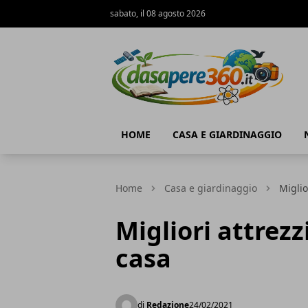
sabato, il 08 agosto 2026
DaSapere360.it
HOME
CASA E GIARDINAGGIO
Home
Casa e giardinaggio
Miglio
Migliori attrezz
casa
di
Redazione
24/02/2021