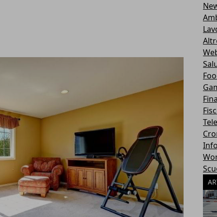
Ne
Amb
Lav
Alt
Web
Sal
Foo
Ga
Fin
Fisc
Tel
Cro
Inf
Wor
Scu
AR