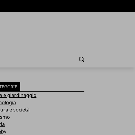
Cerca
TEGORIE
a e giardinaggio
nologia
tura e società
ismo
ria
bby