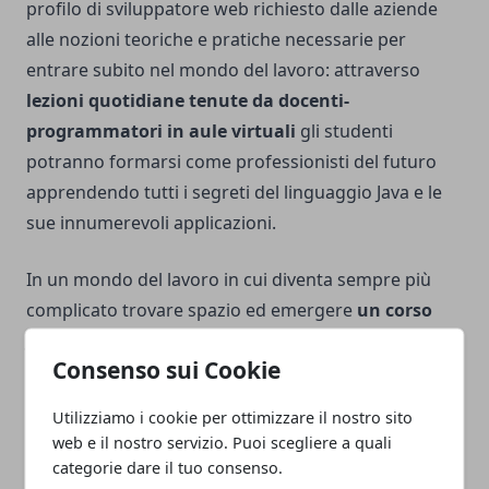
profilo di sviluppatore web richiesto dalle aziende
alle nozioni teoriche e pratiche necessarie per
entrare subito nel mondo del lavoro: attraverso
lezioni quotidiane tenute da docenti-
programmatori in aule virtuali
gli studenti
potranno formarsi come professionisti del futuro
apprendendo tutti i segreti del linguaggio Java e le
sue innumerevoli applicazioni.
In un mondo del lavoro in cui diventa sempre più
complicato trovare spazio ed emergere
un corso
Java è la soluzione per cogliere al volo
Consenso sui Cookie
l’opportunità di lanciare la propria carriera
in un
settore innovativo e in continua crescita.
Utilizziamo i cookie per ottimizzare il nostro sito
web e il nostro servizio. Puoi scegliere a quali
categorie dare il tuo consenso.