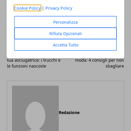
Cookie Policy
|
Privacy Policy
Facebook
Twitter
Whatsapp
Personalizza
Rifiuta Opzionali
Accetta Tutto
Articolo Precedente
Articolo Successivo
Come usare al meglio la
Come lanciare un brand di
tua asciugatrice: i trucchi e
moda: 4 consigli per non
le funzioni nascoste
sbagliare
Redazione