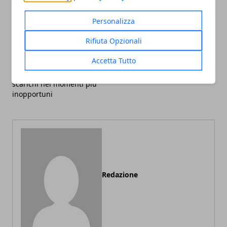
Personalizza
Rifiuta Opzionali
Articolo Precedente
Articolo Successivo
Accetta Tutto
Come evitare che uno
Quali sono i segni più
smartphone si
fortunati in amore?
scarichi nei momenti più
inopportuni
Redazione