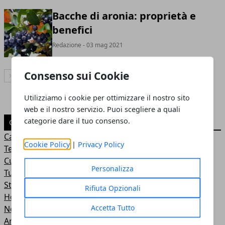
Bacche di aronia: proprietà e
benefici
Redazione
- 03 mag 2021
Consenso sui Cookie
Articolo Successivo
Utilizziamo i cookie per ottimizzare il nostro sito
web e il nostro servizio. Puoi scegliere a quali
categorie dare il tuo consenso.
CATEGORIE
Casa e giardinaggio
Cookie Policy
|
Privacy Policy
Tecnologia
Cultura e società
Personalizza
Turismo
Storia
Rifiuta Opzionali
Hobby
Accetta Tutto
News
Ambiente