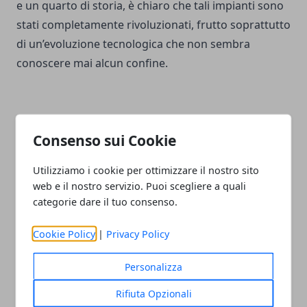
e un quarto di storia, è chiaro che tali impianti sono
stati completamente rivoluzionati, frutto soprattutto
di un’evoluzione tecnologica che non sembra
conoscere mai alcun confine.
Consenso sui Cookie
Facebook
Twitter
Whatsapp
Utilizziamo i cookie per ottimizzare il nostro sito
web e il nostro servizio. Puoi scegliere a quali
categorie dare il tuo consenso.
Articolo Precedente
Articolo Successivo
Cookie Policy
|
Privacy Policy
Aprire un’azienda agricola:
Ascensore, chi l’ha
quali sono i requisiti?
inventato e quando è nato
Personalizza
Rifiuta Opzionali