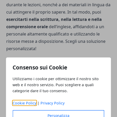
durante le lezioni, nonché a dei materiali in lingua da
cui attingere il proprio sapere. In tal modo, puoi
esercitarti nella scrittura, nella lettura e nella
comprensione orale
dell’inglese, affidandoti a un
personale altamente qualificato e utilizzando le
risorse messe a disposizione. Scegli una soluzione
personalizzata!
Consenso sui Cookie
Utilizziamo i cookie per ottimizzare il nostro sito
Facebook
Twitter
Whatsapp
web e il nostro servizio. Puoi scegliere a quali
categorie dare il tuo consenso.
Cookie Policy
|
Privacy Policy
Articolo Precedente
Articolo Successivo
Personalizza