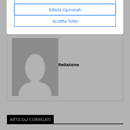
Cosa fanno gli italiani nel
Gli elettrodomestici
proprio tempo libero
necessari per una casa
Rifiuta Opzionali
vivibile e funzionale: ecco
quali sono
Accetta Tutto
Redazione
ARTICOLI CORRELATI