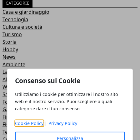
CATEGORIE
Casa e giardinaggio
Tecnologia
Cultura e società
Turismo
Storia
Hobby
News
Ambiente
Lavoro
Altro
Consenso sui Cookie
Web Marketing
Salute e Benessere
Utilizziamo i cookie per ottimizzare il nostro sito
web e il nostro servizio. Puoi scegliere a quali
Food
categorie dare il tuo consenso.
Gaming
Finanza
Cookie Policy
|
Privacy Policy
Fisco e detrazioni fiscali
Telefonia
Personalizza
Cronaca