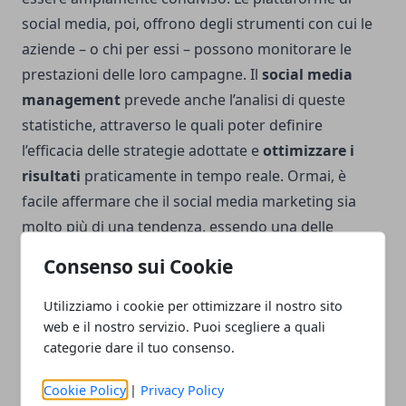
social media, poi, offrono degli strumenti con cui le
aziende – o chi per essi – possono monitorare le
prestazioni delle loro campagne. Il
social media
management
prevede anche l’analisi di queste
statistiche, attraverso le quali poter definire
l’efficacia delle strategie adottate e
ottimizzare i
risultati
praticamente in tempo reale. Ormai, è
facile affermare che il social media marketing sia
molto più di una tendenza, essendo una delle
principali
marketing strategies
moderne.
Consenso sui Cookie
Utilizziamo i cookie per ottimizzare il nostro sito
web e il nostro servizio. Puoi scegliere a quali
categorie dare il tuo consenso.
Facebook
Twitter
Whatsapp
Cookie Policy
|
Privacy Policy