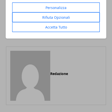
Personalizza
Rifiuta Opzionali
Articolo Precedente
Articolo Successivo
Ascensore, chi l’ha
Come ristrutturare il
Accetta Tutto
inventato e quando è nato
proprio bagno, alcuni
consigli
Redazione