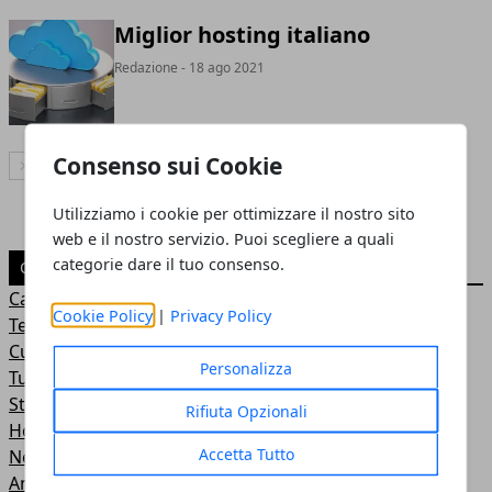
Miglior hosting italiano
Redazione
- 18 ago 2021
Consenso sui Cookie
Articolo Successivo
Utilizziamo i cookie per ottimizzare il nostro sito
web e il nostro servizio. Puoi scegliere a quali
categorie dare il tuo consenso.
CATEGORIE
Casa e giardinaggio
Cookie Policy
|
Privacy Policy
Tecnologia
Cultura e società
Personalizza
Turismo
Storia
Rifiuta Opzionali
Hobby
Accetta Tutto
News
Ambiente