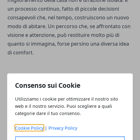
un processo continuo, fatto di piccole decisioni
consapevoli che, nel tempo, costruiscono un nuovo
modo di abitare. Un percorso che, se affrontato con
visione e attenzione, può restituire molto più di
quanto si immagina, forse persino una diversa idea
di comfort.
Consenso sui Cookie
Facebook
Twitter
Whatsapp
Utilizziamo i cookie per ottimizzare il nostro sito
web e il nostro servizio. Puoi scegliere a quali
categorie dare il tuo consenso.
Articolo Successivo
Cookie Policy
|
Privacy Policy
Intelligenza artificiale e