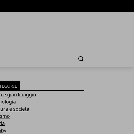
Cerca
TEGORIE
a e giardinaggio
nologia
tura e società
ismo
ria
bby