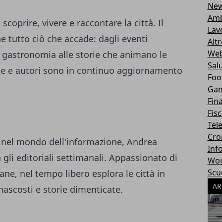
Ne
Amb
 scoprire, vivere e raccontare la città. Il
Lav
 tutto ciò che accade: dagli eventi
Alt
Web
la gastronomia alle storie che animano le
Sal
one e autori sono in continuo aggiornamento
Foo
Ga
Fin
Fisc
Tel
Cro
a nel mondo dell'informazione, Andrea
Inf
 gli editoriali settimanali. Appassionato di
Wor
Scu
ane, nel tempo libero esplora le città in
AR
 nascosti e storie dimenticate.