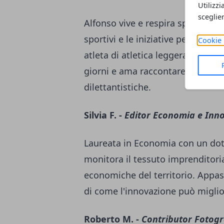
Utilizzi
sceglie
Alfonso vive e respira sport da s
sportivi e le iniziative per il t
Cookie 
atleta di atletica leggera, conosce
giorni e ama raccontare le storie 
dilettantistiche.
Silvia F. -
Editor Economia e Inn
Laureata in Economia con un dott
monitora il tessuto imprenditoria
economiche del territorio. Appass
di come l'innovazione può miglior
Roberto M. -
Contributor Fotogr