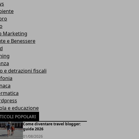
ws
iente
oro
ro
 Marketing
ute e Benessere
d
ming
anza
o e detrazioni fiscali
efonia
naca
ormatica
dpress
ola e educazione
TICOLI POPOLARI
Come diventare travel blogger:
guida 2026
01/08/2026