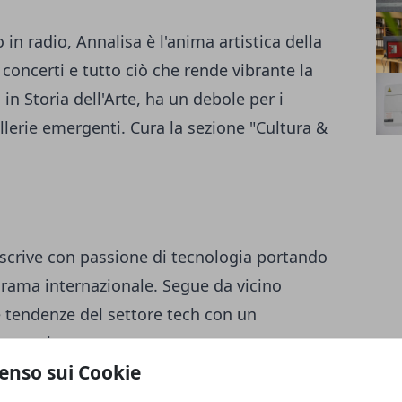
in radio, Annalisa è l'anima artistica della
concerti e tutto ciò che rende vibrante la
 in Storia dell'Arte, ha un debole per i
allerie emergenti. Cura la sezione "Cultura &
 scrive con passione di tecnologia portando
norama internazionale. Segue da vicino
 tendenze del settore tech con un
a tutti.
enso sui Cookie
empo Libero