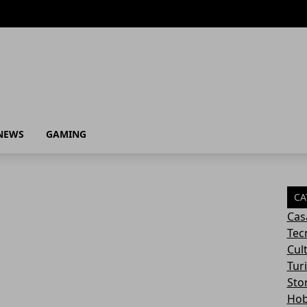
NEWS
GAMING
CA
Cas
Tec
Cul
Tur
Sto
Ho