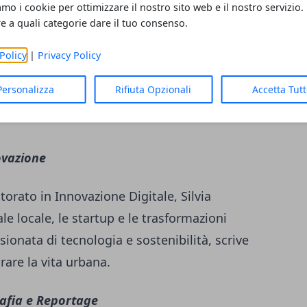
amo i cookie per ottimizzare il nostro sito web e il nostro servizio.
re a quali categorie dare il tuo consenso.
empre. Segue le squadre locali, gli eventi
empo libero con entusiasmo contagioso. Ex
Policy
|
Privacy Policy
 l'importanza dello sport nella vita di tutti i
Personalizza
Rifiuta Opzionali
Accetta Tut
degli sportivi emergenti e delle realtà
ovazione
orato in Innovazione Digitale, Silvia
le locale, le startup e le trasformazioni
ionata di tecnologia e sostenibilità, scrive
are la vita urbana.
afia e Reportage