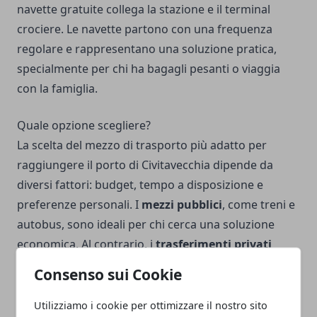
navette gratuite collega la stazione e il terminal
crociere. Le navette partono con una frequenza
regolare e rappresentano una soluzione pratica,
specialmente per chi ha bagagli pesanti o viaggia
con la famiglia.
Quale opzione scegliere?
La scelta del mezzo di trasporto più adatto per
raggiungere il porto di Civitavecchia dipende da
diversi fattori: budget, tempo a disposizione e
preferenze personali. I
mezzi pubblici
, come treni e
autobus, sono ideali per chi cerca una soluzione
economica. Al contrario, i
trasferimenti privati
offrono maggiore comfort e flessibilità, rendendoli
Consenso sui Cookie
particolarmente adatti a chi vuole minimizzare lo
stress. Qualunque sia la vostra scelta, una
Utilizziamo i cookie per ottimizzare il nostro sito