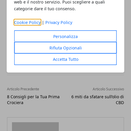
web e il nostro servizio. Puoi scegliere a quali
pianificazione accurata e la conoscenza delle opzioni
categorie dare il tuo consenso.
disponibili vi permetteranno di iniziare la vostra
vacanza nel migliore dei modi.
Cookie Policy
|
Privacy Policy
Personalizza
Rifiuta Opzionali
Facebook
Twitter
Whatsapp
Accetta Tutto
Articolo Precedente
Articolo Successivo
8 Consigli per la Tua Prima
6 miti da sfatare sull’olio di
Crociera
CBD