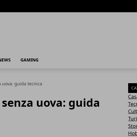
NEWS
GAMING
 uova: guida tecnica
CA
Cas
 senza uova: guida
Tec
Cul
Tur
Sto
Ho