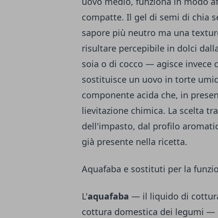
uovo medio, funziona in modo aff
compatte. Il gel di semi di chia s
sapore più neutro ma una textu
risultare percepibile in dolci dal
soia o di cocco — agisce invece 
sostituisce un uovo in torte um
componente acida che, in presenz
lievitazione chimica. La scelta tr
dell'impasto, dal profilo aromati
già presente nella ricetta.
Aquafaba e sostituti per la funzi
L'
aquafaba
— il liquido di cottur
cottura domestica dei legumi — r