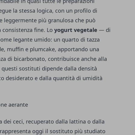
idabile in quasi tutte le preparazioni
egue la stessa logica, con un profilo di
re leggermente più granulosa che può
la consistenza fine. Lo
yogurt vegetale
— di
come legante umido: un quarto di tazza
ide, muffin e plumcake, apportando una
a di bicarbonato, contribuisce anche alla
a questi sostituti dipende dalla densità
co desiderato e dalla quantità di umidità
one aerante
a dei ceci, recuperato dalla lattina o dalla
appresenta oggi il sostituto più studiato