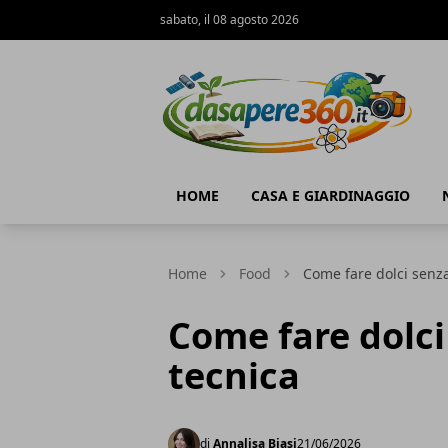
sabato, il 08 agosto 2026
DaSapere360.it
HOME
CASA E GIARDINAGGIO
Home
Food
Come fare dolci senza
Come fare dolci
tecnica
di
Annalisa Biasi
21/06/2026