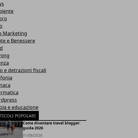
ws
iente
oro
ro
 Marketing
ute e Benessere
d
ming
anza
o e detrazioni fiscali
efonia
naca
ormatica
dpress
ola e educazione
TICOLI POPOLARI
Come diventare travel blogger:
guida 2026
01/08/2026