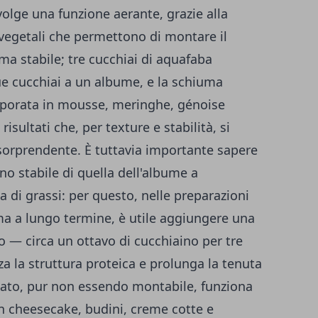
svolge una funzione aerante, grazie alla
vegetali che permettono di montare il
ma stabile; tre cucchiai di aquafaba
e cucchiai a un albume, e la schiuma
rporata in mousse, meringhe, génoise
isultati che, per texture e stabilità, si
 sorprendente. È tuttavia importante sapere
o stabile di quella dell'albume a
 di grassi: per questo, nelle preparazioni
a a lungo termine, è utile aggiungere una
o — circa un ottavo di cucchiaino per tre
za la struttura proteica e prolunga la tenuta
llato, pur non essendo montabile, funziona
in cheesecake, budini, creme cotte e