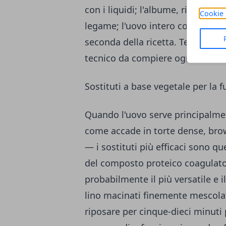
con i liquidi; l'albume, ricco di p
Cookie 
legame; l'uovo intero combina ent
seconda della ricetta. Tenere qu
tecnico da compiere ogni volta ch
Sostituti a base vegetale per la 
Quando l'uovo serve principalmen
come accade in torte dense, brow
— i sostituti più efficaci sono qu
del composto proteico coagulato; t
probabilmente il più versatile e i
lino macinati finemente mescolati
riposare per cinque-dieci minuti