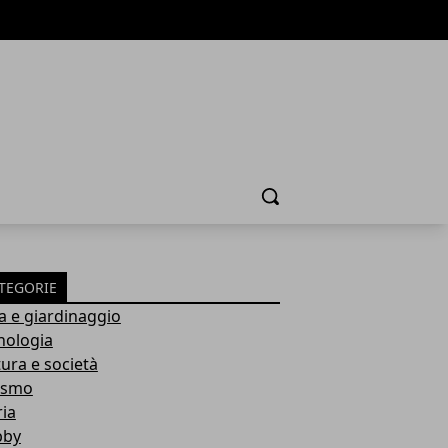
Cerca
TEGORIE
a e giardinaggio
nologia
tura e società
ismo
ria
bby