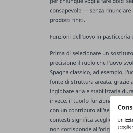
per chiunque voglia fare dolci se
consapevole — senza rinunciare al
prodotti finiti.
Funzioni dell'uovo in pasticceria 
Prima di selezionare un sostituto
precisione il ruolo che l'uovo svo
Spagna classico, ad esempio, l'uo
fonte di struttura areata, grazie 
inglobare aria e stabilizzarla dur
invece, il tuorlo funziona sopra
Cons
con un contributo all'aerazione 
contesti significa scegliere il so
Utilizzi
sceglie
non corrisponde all'originale. Il t