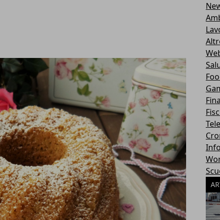
Ne
Amb
Lav
Alt
Web
Sal
Foo
Ga
Fin
Fisc
Tel
Cro
Inf
Wor
Scu
AR