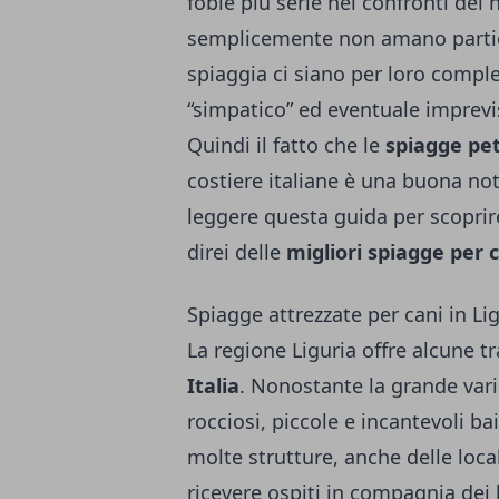
fobie più serie nei confronti dei 
semplicemente non amano partico
spiaggia ci siano per loro comple
“simpatico” ed eventuale imprevi
Quindi il fatto che le
spiagge pet
costiere italiane è una buona noti
leggere questa guida per scopri
direi delle
migliori spiagge per 
Spiagge attrezzate per cani in Li
La regione Liguria offre alcune tr
Italia
.
Nonostante la grande vari
rocciosi, piccole e incantevoli ba
molte strutture, anche delle local
ricevere ospiti in compagnia dei l