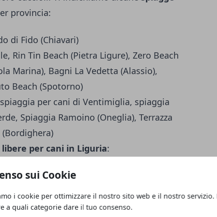
er provincia:
do di Fido (Chiavari)
lle, Rin Tin Beach (Pietra Ligure), Zero Beach
ola Marina), Bagni La Vedetta (Alassio),
uto Beach (Spotorno)
, spiaggia per cani di Ventimiglia, spiaggia
rde, Spiaggia Ramoino (Oneglia), Terrazza
(Bordighera)
libere per cani in Liguria
:
enso sui Cookie
)
amo i cookie per ottimizzare il nostro sito web e il nostro servizio.
re a quali categorie dare il tuo consenso.