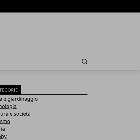
Cerca
TEGORIE
a e giardinaggio
nologia
tura e società
ismo
ria
bby