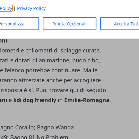
Policy
|
Privacy Policy
Savona)
Personalizza
Rifiuta Opzionali
Accetta Tut
ani
lometri e chilometri di spiagge curate,
zati e dotati di animazione, buon cibo,
 e l’elenco potrebbe continuare.
Ma le
aranno attrezzate anche per accogliere i
risposta è sì. Puoi trovare qui di seguito
cani
e
lidi dog friendly
in
Emilia-Romagna
,
Bagno Corallo; Bagno Wanda
149; Bagno 81 No Problem