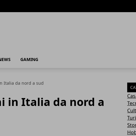
NEWS
GAMING
n Italia da nord a sud
CA
Cas
 in Italia da nord a
Tec
Cul
Tur
Sto
Ho