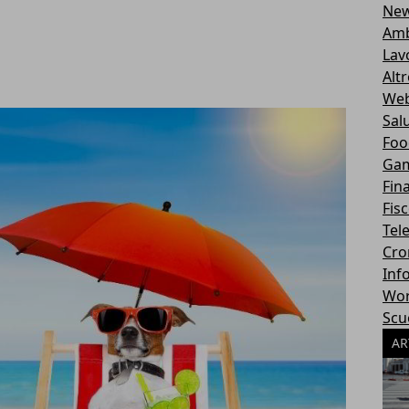
Ne
Amb
Lav
Alt
Web
Sal
Foo
Ga
Fin
Fisc
Tel
Cro
Inf
Wor
Scu
AR