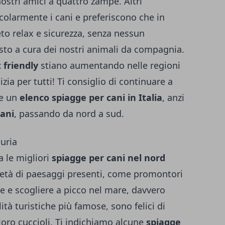
nostri amici a quattro zampe. Altri
larmente i cani e preferiscono che in
to relax e sicurezza, senza nessun
sto a cura dei nostri animali da compagnia.
 friendly
stiano aumentando nelle regioni
zia per tutti!
Ti consiglio di continuare a
re un
elenco spiagge per cani in Italia
, anzi
cani
, passando da nord a sud.
guria
a le migliori
spiagge per cani nel nord
età di paesaggi presenti, come promontori
ie e scogliere a picco nel mare, davvero
ità turistiche più famose, sono felici di
oro cuccioli.
Ti indichiamo alcune
spiagge