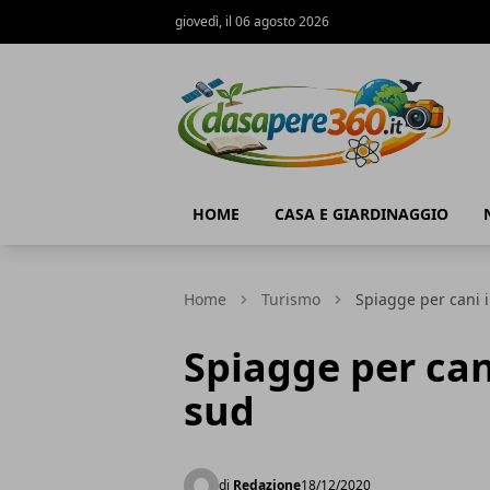
giovedì, il 06 agosto 2026
DaSapere360.it
HOME
CASA E GIARDINAGGIO
Home
Turismo
Spiagge per cani i
Spiagge per cani
sud
di
Redazione
18/12/2020