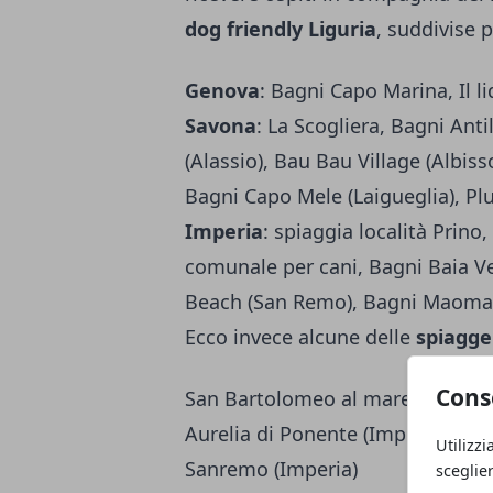
dog friendly Liguria
, suddivise p
Genova
: Bagni Capo Marina, Il li
Savona
: La Scogliera, Bagni Anti
(Alassio), Bau Bau Village (Albiss
Bagni Capo Mele (Laigueglia), Pl
Imperia
: spiaggia località Prino
comunale per cani, Bagni Baia Ve
Beach (San Remo), Bagni Maoma 
Ecco invece alcune delle
spiagge 
Cons
San Bartolomeo al mare (Imperia
Aurelia di Ponente (Imperia)
Utilizzi
Sanremo (Imperia)
sceglie