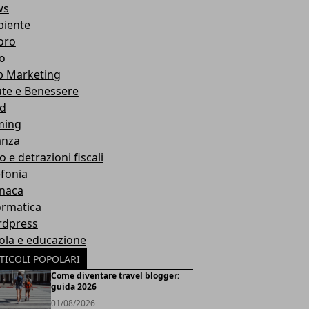
ws
iente
oro
ro
 Marketing
ute e Benessere
d
ming
anza
o e detrazioni fiscali
efonia
naca
ormatica
dpress
ola e educazione
TICOLI POPOLARI
Come diventare travel blogger:
guida 2026
01/08/2026