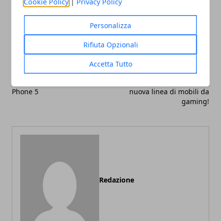
Cookie Policy
|
Privacy Policy
Facebook
Twitter
Whatsapp
Personalizza
Rifiuta Opzionali
Accetta Tutto
Articolo Precedente
Articolo Successivo
Recensione Asus ROG
Asus Rog e Ikea: svelata la
Phone 5
nuova linea di mobili da
gaming!
Redazione