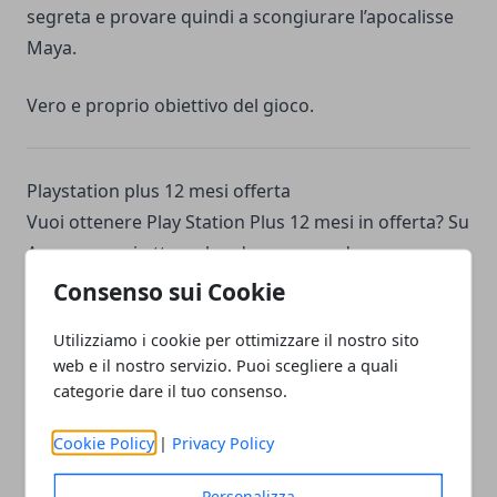
segreta e provare quindi a scongiurare l’apocalisse
Maya.
Vero e proprio obiettivo del gioco.
Playstation plus 12 mesi offerta
Vuoi ottenere Play Station Plus 12 mesi in offerta? Su
Amazon puoi ottenerlo ad un prezzo davvero
conveniente.
Consenso sui Cookie
Utilizziamo i cookie per ottimizzare il nostro sito
web e il nostro servizio. Puoi scegliere a quali
categorie dare il tuo consenso.
Facebook
Twitter
Whatsapp
Cookie Policy
|
Privacy Policy
Personalizza