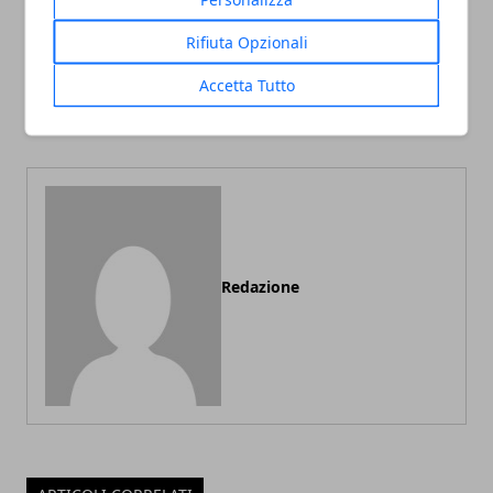
Rifiuta Opzionali
Articolo Precedente
Articolo Successivo
Accetta Tutto
Cos'è la resilienza
Metodi per aumentare la
concentrazione
Redazione